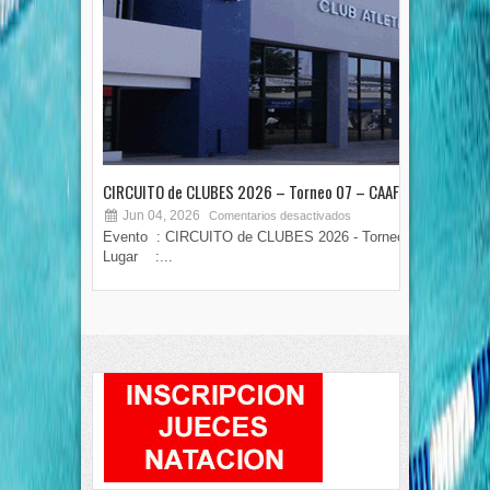
CIRCUITO de CLUBES 2026 – Torneo 07 – CAAF
TOR
Jun 04, 2026
M
Comentarios desactivados
Evento : CIRCUITO de CLUBES 2026 - Torneo 07
COPA
Lugar :...