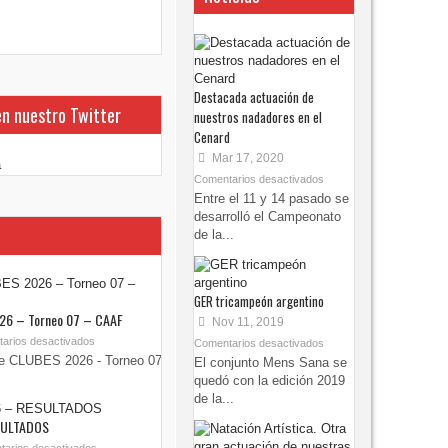
Destacada actuación de
en nuestro Twitter
nuestros nadadores en el
Cenard
Mar 17, 2020
a
Comentarios desactivados
Entre el 11 y 14 pasado se
desarrolló el Campeonato
de la...
GER tricampeón argentino
26 – Torneo 07 – CAAF
Nov 11, 2019
arios desactivados
Comentarios desactivados
e CLUBES 2026 - Torneo 07
El conjunto Mens Sana se
quedó con la edición 2019
de la...
SULTADOS