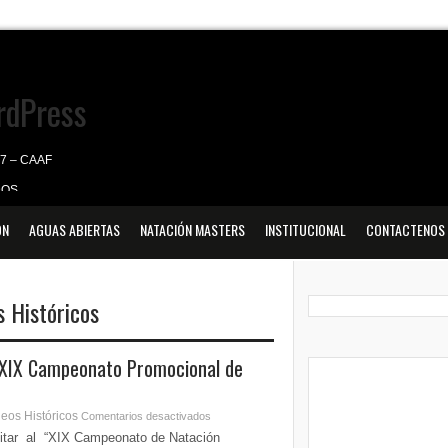
07 – CAAF
DOS
ULTADOS
ÓN
AGUAS ABIERTAS
NATACIÓN MASTERS
INSTITUCIONAL
CONTACTENOS
 2026 – RSLTC
s Históricos
XIX Campeonato Promocional de
eos Históricos
Comentarios desactivados
vitar al “XIX Campeonato de Natación