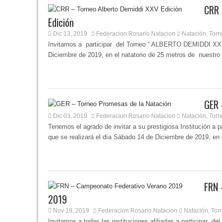
CRR 
Edición
Dic 13, 2019
Federacion Rosario Natacion
Natación
Torn
,
Invitamos a participar del Torneo ” ALBERTO DEMIDDI XXV 
Diciembre de 2019, en el natatorio de 25 metros de nuestro
GER 
Dic 03, 2019
Federacion Rosario Natacion
Natación
Torn
,
Tenemos el agrado de invitar a su prestigiosa Institución a 
que se realizará el día Sábado 14 de Diciembre de 2019, en el
FRN 
2019
Nov 19, 2019
Federacion Rosario Natacion
Natación
Tor
,
Invitamos a todas las instituciones afiliadas a participar