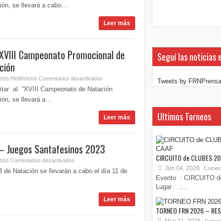
ón, se llevará a cabo...
Leer más
XVIII Campeonato Promocional de
Seguí las noticias 
ción
eos Históricos
Comentarios desactivados
Tweets by FRNPrens
itar al “XVIII Campeonato de Natación
ón, se llevará a...
Ultimos Torneos
Leer más
– Juegos Santafesinos 2023
CIRCUITO de CLUBES 20
icos
Comentarios desactivados
Jun 04, 2026
Coment
se llevarán a cabo el día 11 de
Evento : CIRCUITO d
Lugar :...
Leer más
TORNEO FRN 2026 – RE