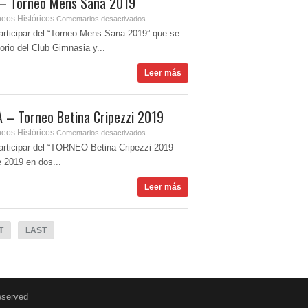
– Torneo Mens Sana 2019
neos Históricos
Comentarios desactivados
participar del “Torneo Mens Sana 2019” que se
orio del Club Gimnasia y...
Leer más
 – Torneo Betina Cripezzi 2019
neos Históricos
Comentarios desactivados
participar del “TORNEO Betina Cripezzi 2019 –
 2019 en dos...
Leer más
T
LAST
reserved