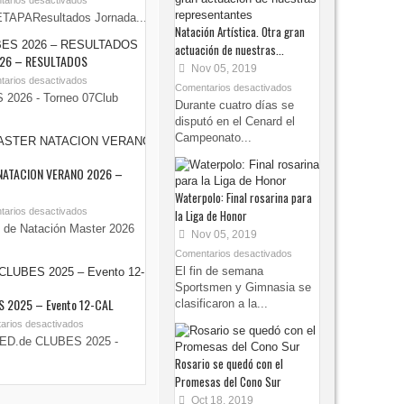
arios desactivados
TAPAResultados Jornada...
Natación Artística. Otra gran
actuación de nuestras...
026 – RESULTADOS
Nov 05, 2019
arios desactivados
Comentarios desactivados
2026 - Torneo 07Club
Durante cuatro días se
disputó en el Cenard el
Campeonato...
NATACION VERANO 2026 –
Waterpolo: Final rosarina para
arios desactivados
la Liga de Honor
 de Natación Master 2026
Nov 05, 2019
Comentarios desactivados
El fin de semana
Sportsmen y Gimnasia se
 2025 – Evento 12-CAL
clasificaron a la...
arios desactivados
ED.de CLUBES 2025 -
Rosario se quedó con el
Promesas del Cono Sur
Oct 18, 2019