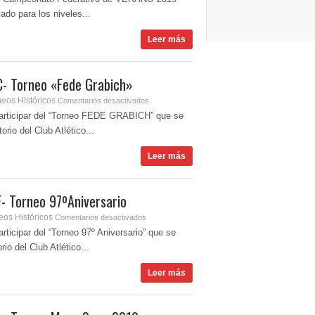
ado para los niveles...
Leer más
- Torneo «Fede Grabich»
neos Históricos
Comentarios desactivados
 participar del “Torneo FEDE GRABICH” que se
rio del Club Atlético...
Leer más
- Torneo 97ºAniversario
eos Históricos
Comentarios desactivados
articipar del “Torneo 97º Aniversario” que se
io del Club Atlético...
Leer más