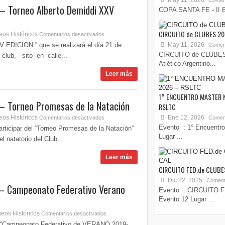
May 11, 2026
Coment
– Torneo Alberto Demiddi XXV
COPA SANTA FE - II E
CIRCUITO de CLUBES 2
eos Históricos
Comentarios desactivados
EDICION ” que se realizará el día 21 de
May 11, 2026
Coment
CIRCUITO de CLUBES 
 club, sito en calle...
Atlético Argentino...
Leer más
1° ENCUENTRO MASTER 
– Torneo Promesas de la Natación
RSLTC
eos Históricos
Ene 12, 2026
Comentarios desactivados
Coment
Evento : 1° Encuentro
participar del “Torneo Promesas de la Natación”
Lugar ...
 natatorio del Club...
Leer más
CIRCUITO FED.de CLUBES
Dic 22, 2025
Coment
– Campeonato Federativo Verano
Evento : CIRCUITO F
Evento 12 Lugar ...
neos Históricos
Comentarios desactivados
 del “Campeonato Federativo de VERANO 2019-