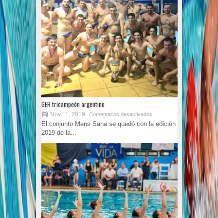
GER tricampeón argentino
Nov 11, 2019
Comentarios desactivados
El conjunto Mens Sana se quedó con la edición
2019 de la...