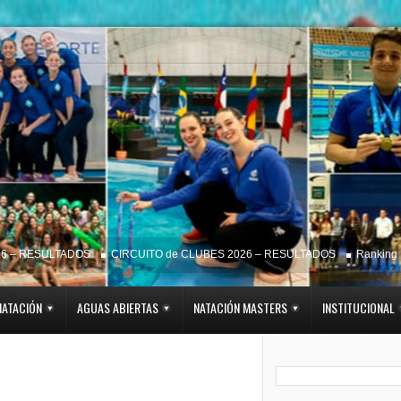
ESULTADOS
CIRCUITO de CLUBES 2026 – RESULTADOS
Ranking FRN 2
NATACIÓN
AGUAS ABIERTAS
NATACIÓN MASTERS
INSTITUCIONAL