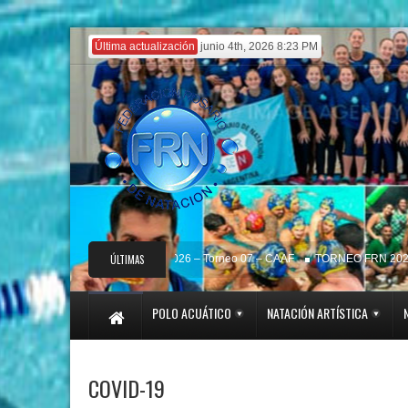
Última actualización
junio 4th, 2026 8:23 PM
CIRCUITO de CLUBES 2026 – Torneo 07 – CAAF
ÚLTIMAS
TORNEO FRN 2026 – R
NOTICIAS
POLO ACUÁTICO
NATACIÓN ARTÍSTICA
COVID-19