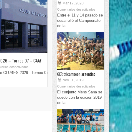
Mar 17, 2020
Comentarios desactivados
Entre el 11 y 14 pasado se
desarrolló el Campeonato
de la...
026 – Torneo 07 – CAAF
TORNEO FRN 2026 – RESULTADOS
May 11, 2026
arios desactivados
Comentarios desactivados
e CLUBES 2026 - Torneo 07
COPA SANTA FE - II ETAPAResultados Jor
GER tricampeón argentino
Nov 11, 2019
Comentarios desactivados
El conjunto Mens Sana se
quedó con la edición 2019
de la...