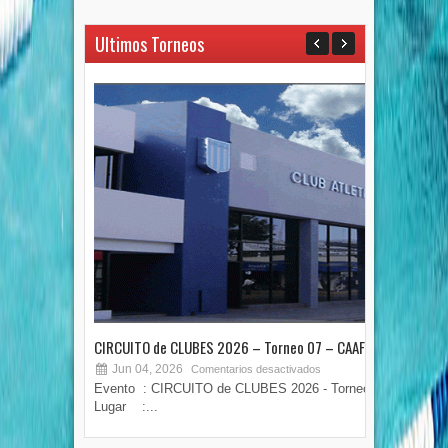
Ultimos Torneos
CIRCUITO de CLUBES 2026 – Torneo 07 – CAAF
TOR
Jun 04, 2026
M
Comentarios desactivados
Evento : CIRCUITO de CLUBES 2026 - Torneo 07
COPA
Lugar :...