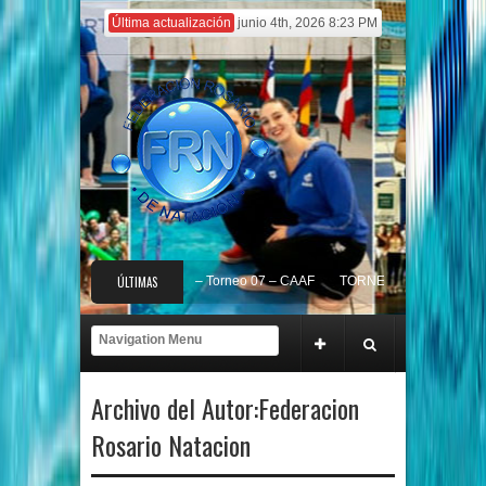
Última actualización
junio 4th, 2026 8:23 PM
ITO de CLUBES 2026 – Torneo 07 – CAAF
ÚLTIMAS
TORNEO FRN 2026 – RESULTAD
ng FRN 2026
1° ENCUENTRO MASTER NATACION VERANO 2026 – RSLTC
NOTICIAS
Archivo del Autor:Federacion
Rosario Natacion