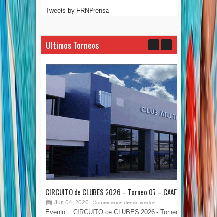
Tweets by FRNPrensa
Ultimos Torneos
CIRCUITO de CLUBES 2026 – Torneo 07 – CAAF
TOR
Jun 04, 2026
M
Comentarios desactivados
Evento : CIRCUITO de CLUBES 2026 - Torneo 07
COPA