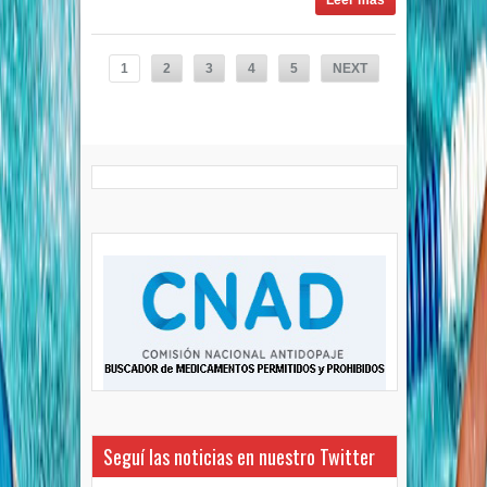
Leer más
1
2
3
4
5
NEXT
Seguí las noticias en nuestro Twitter