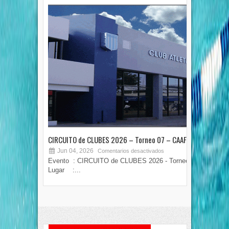
CIRCUITO de CLUBES 2026 – Torneo 07 – CAAF
TOR
Jun 04, 2026
M
Comentarios desactivados
Evento : CIRCUITO de CLUBES 2026 - Torneo 07
COPA
Lugar :...