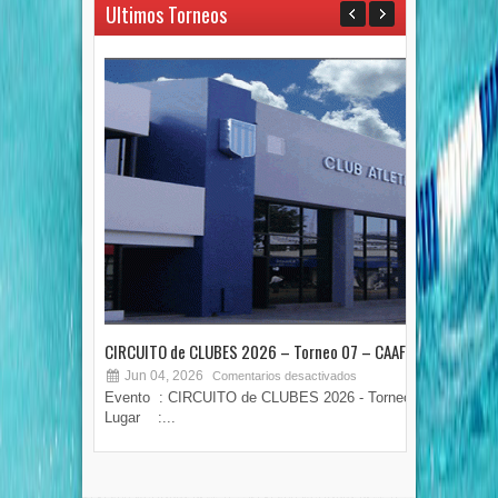
Ultimos Torneos
CIRCUITO de CLUBES 2026 – Torneo 07 – CAAF
TOR
Jun 04, 2026
M
Comentarios desactivados
Evento : CIRCUITO de CLUBES 2026 - Torneo 07
COPA
Lugar :...