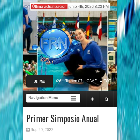
Última actualización
junio 4th, 2026 8:23 PM
CIRCUITO de CLUBES 2026 – Torneo 07 – CAAF
ÚLTIMAS
TORNEO FRN 2026 – RE
Ranking FRN 2026
1° ENCUENTRO MASTER NATACION VERANO 2026 – R
NOTICIAS
Primer Simposio Anual
Sep 29, 2022