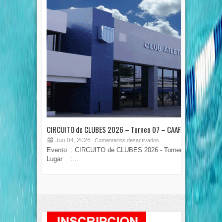
CIRCUITO de CLUBES 2026 – Torneo 07 – CAAF
TOR
Jun 04, 2026
M
Comentarios desactivados
Evento : CIRCUITO de CLUBES 2026 - Torneo 07
COPA
Lugar :...