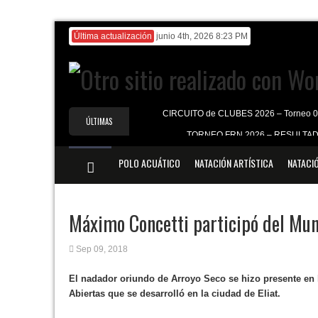
Última actualización
junio 4th, 2026 8:23 PM
CIRCUITO de CLUBES 2026 – Torneo 
ÚLTIMAS
TORNEO FRN 2026 – RESULTA
NOTICIAS
CIRCUITO de CLUBES 2026 – RES
POLO ACUÁTICO
NATACIÓN ARTÍSTICA
NATACI
Ranking FRN 2026
1° ENCUENTRO MASTER NATACION VERANO
Máximo Concetti participó del Mund
Sep 09, 2018
El nadador oriundo de Arroyo Seco se hizo presente en 
Abiertas que se desarrolló en la ciudad de Eliat.