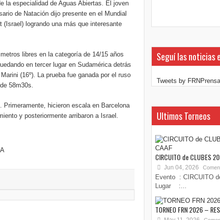
e la especialidad de Aguas Abiertas. El joven
ario de Natación dijo presente en el Mundial
at (Israel) logrando una más que interesante
Seguí las noticias 
metros libres en la categoría de 14/15 años
quedando en tercer lugar en Sudamérica detrás
 Marini (16º). La prueba fue ganada por el ruso
Tweets by FRNPrens
o de 58m30s.
o. Primeramente, hicieron escala en Barcelona
Ultimos Torneos
iento y posteriormente arribaron a Israel.
DA
CIRCUITO de CLUBES 20
Jun 04, 2026
Coment
Evento : CIRCUITO d
Lugar :...
TORNEO FRN 2026 – RE