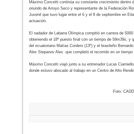
Máximo Concetti continúa su constante crecimiento dentro d
oriundo de Arroyo Seco y representante de la Federación Ros
Juvenil que tuvo lugar entre el 6 y el 8 de septiembre en Eil
actuación.
El nadador de Labarra Olímpica compitió en carrera de 5000 
obteniendo el 18º puesto final con un tiempo de 59m39s, y 
del ecuatoriano Matías Cordero (13º) y el brasileño Bernardo
Alex Stepanov Alex que completó el recorrido en un tiemp
Máximo Concetti viajó junto a su entrenador Lucas Ciarniell
donde estuvo abocado al trabajo en un Centro de Alto Rendim
Foto: CAD