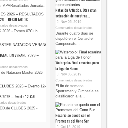
arios desactivados
TAPAResultados Jornada...
Natación Artística. Otra gran
actuación de nuestras...
026 – RESULTADOS
Nov 05, 2019
arios desactivados
Comentarios desactivados
2026 - Torneo 07Club
Durante cuatro días se
disputó en el Cenard el
Campeonato...
NATACION VERANO 2026 –
Waterpolo: Final rosarina para
arios desactivados
la Liga de Honor
 de Natación Master 2026
Nov 05, 2019
Comentarios desactivados
El fin de semana
Sportsmen y Gimnasia se
 2025 – Evento 12-CAL
clasificaron a la...
arios desactivados
ED.de CLUBES 2025 -
Rosario se quedó con el
Promesas del Cono Sur
Oct 18, 2019