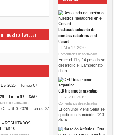
Destacada actuación de
en nuestro Twitter
nuestros nadadores en el
Cenard
Mar 17, 2020
a
Comentarios desactivados
Entre el 11 y 14 pasado se
desarrolló el Campeonato
de la...
GER tricampeón argentino
26 – Torneo 07 – CAAF
Nov 11, 2019
arios desactivados
Comentarios desactivados
e CLUBES 2026 - Torneo 07
El conjunto Mens Sana se
quedó con la edición 2019
de la...
SULTADOS